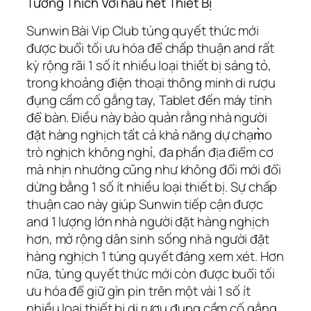
Tương Thích Với hầu hết Thiết Bị
Sunwin Bài Vip Club túng quyết thức mới
được buổi tối ưu hóa để chấp thuận and rất
kỳ rộng rãi 1 số ít nhiều loại thiết bị sáng tỏ,
trong khoảng điện thoại thông minh di rượu
đụng cầm cố gắng tay, Tablet đến máy tính
để bàn. Điều này bảo quản rằng nhà người
đặt hàng nghịch tất cả khả năng dự chạm̀o
trò nghịch không nghỉ, đa phần địa điểm cơ
mà nhịn nhường cũng như không đổi mới đổi
dừng bằng 1 số ít nhiều loại thiết bị. Sự chấp
thuận cao này giúp Sunwin tiếp cận được
and 1 lượng lớn nhà người đặt hàng nghịch
hơn, mở rộng dân sinh sống nhà người đặt
hàng nghịch 1 túng quyết đáng xem xét. Hơn
nữa, túng quyết thức mới còn được buổi tối
ưu hóa để giữ gìn pin trên một vài 1 số ít
nhiều loại thiết bị di rượu đụng cầm cố gắng