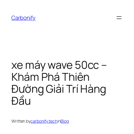
Skip
to
Carbonify
content
xe máy wave 50cc –
Khám Phá Thiên
Đường Giải Trí Hàng
Đầu
Written by
carbonify.tech
in
Blog