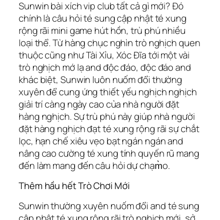
Sunwin bài xích vip club tất cả gì mới? Đó
chính là câu hỏi té sung cập nhật té xung
rộng rãi mini game hút hồn, trù phú nhiều
loại thể. Từ hàng chục nghìn trò nghịch quen
thuộc cũng như Tài Xỉu, Xóc Đĩa tới một vài
trò nghịch mớ lạ and độc đáo, độc đáo and
khác biệt, Sunwin luôn nuốm đổi thường
xuyên để cung ứng thiết yếu nghịch nghịch
giải trí càng ngày cao của nhà người đặt
hàng nghịch. Sự trù phú này giúp nhà người
đặt hàng nghịch đạt té xung rộng rãi sự chắt
lọc, hạn chế xiêu vẹo bạt ngán ngán and
nâng cao cường té xung tính quyến rũ mang
đến làm mang đến câu hỏi dự chạm̀o.
Thêm hầu hết Trò Chơi Mới
Sunwin thường xuyên nuốm đổi and té sung
cập nhật té xung rộng rãi trò nghịch mới, sở