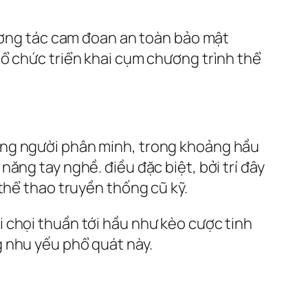
tương tác cam đoan an toàn bảo mật
tổ chức triển khai cụm chương trình thể
ợng người phân minh, trong khoảng hầu
ăng tay nghề. điều đặc biệt, bởi trí đây
thể thao truyền thống cũ kỹ.
 chọi thuần tới hầu như kèo cược tinh
 nhu yếu phổ quát này.