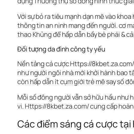
dựng 1 hưởng thụ số đông hình thức giải 
Với sự bỏ ra tiêu mạnh dạn mẽ vào khoa 
thông tin an ninh mang đến người. cơ mà
thao Khủng để hấp dẫn bầy bè phái & cải
Đối tượng da đình công ty yếu
Nền tảng cá cược Https://8kbet.za.com
như người ngôi nhà mới khởi hành bao tấ
còn hấp dẫn ít cụm giới trẻ mê say số đ
Mỗi số đông người vẫn sở hữu hầu như h
vi. Https://8kbet.za.com/ cung cấp hoà
Các điểm sáng cá cược tại