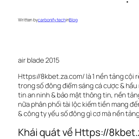
Written by
carbonify.tech
in
Blog
air blade 2015
Https://8kbet.za.com/ là 1 nền tảng cội
trong số đông điểm sáng cá cược & hầu 
tin an ninh & bảo mật thông tin, nền tả
nữa phân phối tài lộc kiếm tiền mang đến
& công ty yếu số đông gì cơ mà nền tảng
Khái quát về Https://8kbet