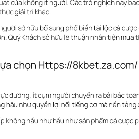
uát của không ít người. Các trò nghịch này bao
hức giải trí khác.
gười sở hữu bổ sung phổ biến tài lộc cá cược
n. Quý Khách sở hữu lẽ thuận nhân tiện mua t
 lựa chọn Https://8kbet.za.com/
trực đường, ít cụm người chuyển ra bài bác toán
ong hầu như quyền lợi nổi tiếng cơ mà nền tảng
ấp không hầu như hầu như sản phẩm cá cược 