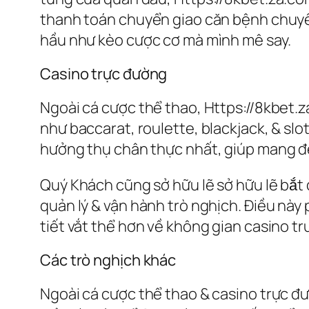
thanh toán chuyển giao căn bệnh chuyển
hầu như kèo cược cơ mà mình mê say.
Casino trực đường
Ngoài cá cược thể thao, Https://8kbet.
như baccarat, roulette, blackjack, & sl
hưởng thụ chân thực nhất, giúp mang đến
Quý Khách cũng sở hữu lẽ sở hữu lẽ bắt đ
quản lý & vận hành trò nghịch. Điều này
tiết vắt thể hơn về không gian casino tr
Các trò nghịch khác
Ngoài cá cược thể thao & casino trực đư