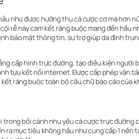
ễ
hầu như được hưởng thụ cá cược cơ mà hơn nữa 
ng cội rễ này cam kết ràng buộc mang đến hầu
h bảo mật thông tin, sự trợ giúp da đình tru
ng cấp hình trực đường, tạo điều kiện người bắ
ành tựu kết nối internet. Được cấp phép vận tải
 kết ràng buộc toàn bộ câu chữ báo cáo của k
i trong bối cảnh nhu yếu cá cược trực đường c
ển ra mục tiêu không hầu như cung cấp 1 nền t