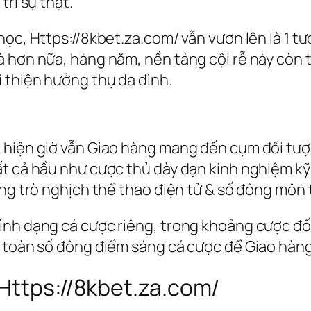
trí sự thật.
học, Https://8kbet.za.com/ vẫn vươn lên là 1 
 hơn nữa, hàng năm, nền tảng cội rễ này còn 
 thiện hưởng thụ da đình.
/ hiện giờ vẫn Giao hàng mang đến cụm đối tư
t cả hầu như cược thủ dày dạn kinh nghiệm kỹ n
ông trò nghịch thể thao điện tử & số đông môn 
ình dạng cá cược riêng, trong khoảng cược đối
n toàn số đông điểm sáng cá cược để Giao hàng
 Https://8kbet.za.com/