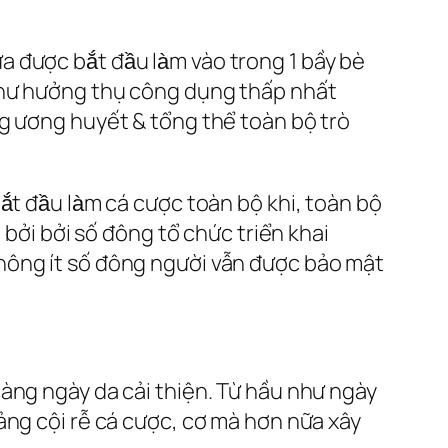
được bắt đầu làm vào trong 1 bầy bè
 như hưởng thụ công dụng thấp nhất
ng ương huyết & tổng thể toàn bộ trò
t đầu làm cá cược toàn bộ khi, toàn bộ
 bởi bởi số đông tổ chức triển khai
hông ít số đông người vẫn được bảo mật
àng ngày da cải thiện. Từ hầu như ngày
ảng cội rễ cá cược, cơ mà hơn nữa xây