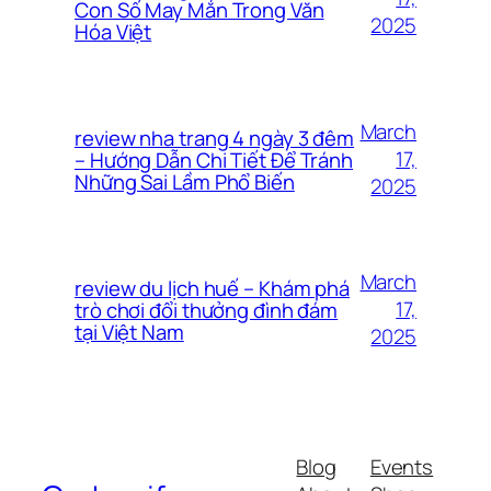
Con Số May Mắn Trong Văn
2025
Hóa Việt
March
review nha trang 4 ngày 3 đêm
17,
– Hướng Dẫn Chi Tiết Để Tránh
Những Sai Lầm Phổ Biến
2025
March
review du lịch huế – Khám phá
17,
trò chơi đổi thưởng đình đám
tại Việt Nam
2025
Blog
Events