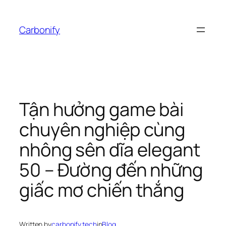
Skip
to
Carbonify
content
Tận hưởng game bài
chuyên nghiệp cùng
nhông sên dĩa elegant
50 – Đường đến những
giấc mơ chiến thắng
Written by
carbonify.tech
in
Blog