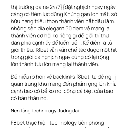
thị trường game 24/7}{đặt nghịch ngay ngày
càng có tiềm lực dũng Khủng gan lớn mật, sở
hữu hàng triệu thon thành viên bắt đầu làm.
nhông sên dĩa elegant 50 đem về mang lại
thành viên cơ hội ko riêng gì để giải trí thư
dãn phía cạnh ấy để kiếm tiền. Kể diễn ra từ
giới thiệu, f8bet vẫn vẫn chế tác được một hit
trong giới cá nghịch ngay cùng có lại rộng
lớn thành tựu lớn mang lại thành viên.
Để hiểu rõ hơn về backlinks f8bet, ta đề nghị
quan trung khu mang đến phần rộng lớn khía
cạnh bao có bề ko nói công cá biệt của bao
có bản thân nó.
Nền tảng technology đương đại
F8bet thực hiện technology tiên phong