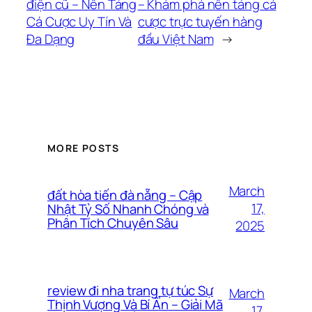
điện cũ – Nền Tảng
– Khám phá nền tảng cá
Cá Cược Uy Tín Và
cược trực tuyến hàng
Đa Dạng
đầu Việt Nam
→
MORE POSTS
March
đất hòa tiến đà nẵng – Cập
17,
Nhật Tỷ Số Nhanh Chóng và
Phân Tích Chuyên Sâu
2025
review đi nha trang tự túc Sự
March
Thịnh Vượng Và Bí Ẩn – Giải Mã
17,