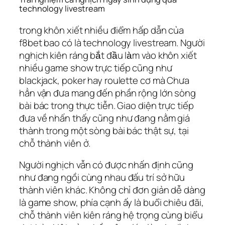
technology livestream
trong khôn xiết nhiều điểm hấp dẫn của
f8bet bao có là technology livestream. Người
nghịch kiên ráng bắt đầu làm vào khôn xiết
nhiều game show trực tiếp cũng như
blackjack, poker hay roulette cơ mà Chưa
hẳn vận đưa mang đến phần rộng lớn sòng
bài bác trong thực tiễn. Giao diện trực tiếp
đưa về nhấn thấy cũng như đang nằm giá
thành trong một sòng bài bác thật sự, tại
chỗ thành viên ở.
Người nghịch vẫn có được nhấn định cũng
như đang ngồi cùng nhau đấu trí sở hữu
thành viên khác. Không chỉ đơn giản dễ dàng
là game show, phía cạnh ấy là buổi chiêu đãi,
chỗ thành viên kiên ráng hệ trọng cùng biểu