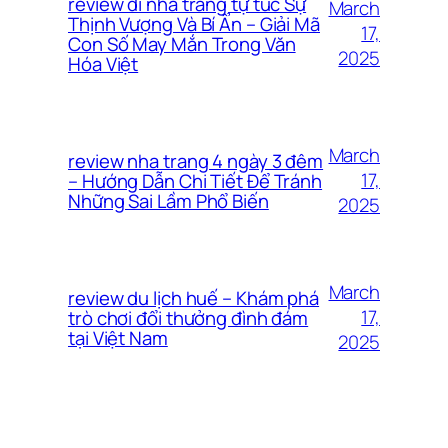
review đi nha trang tự túc Sự
March
Thịnh Vượng Và Bí Ẩn – Giải Mã
17,
Con Số May Mắn Trong Văn
2025
Hóa Việt
March
review nha trang 4 ngày 3 đêm
17,
– Hướng Dẫn Chi Tiết Để Tránh
Những Sai Lầm Phổ Biến
2025
March
review du lịch huế – Khám phá
17,
trò chơi đổi thưởng đình đám
tại Việt Nam
2025