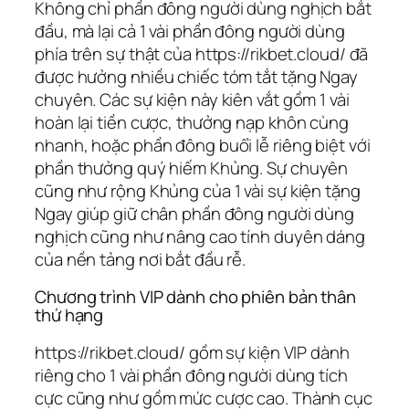
Không chỉ phần đông người dùng nghịch bắt
đầu, mà lại cả 1 vài phần đông người dùng
phía trên sự thật của https://rikbet.cloud/ đã
được hưởng nhiều chiếc tóm tắt tặng Ngay
chuyên. Các sự kiện này kiên vắt gồm 1 vài
hoàn lại tiền cược, thưởng nạp khôn cùng
nhanh, hoặc phần đông buổi lễ riêng biệt với
phần thưởng quý hiếm Khủng. Sự chuyên
cũng như rộng Khủng của 1 vài sự kiện tặng
Ngay giúp giữ chân phần đông người dùng
nghịch cũng như nâng cao tính duyên dáng
của nền tảng nơi bắt đầu rễ.
Chương trình VIP dành cho phiên bản thân
thứ hạng
https://rikbet.cloud/ gồm sự kiện VIP dành
riêng cho 1 vài phần đông người dùng tích
cực cũng như gồm mức cược cao. Thành cục