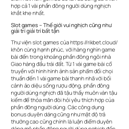
hợp cả 1 vài phần đông người dùng nghịch
khắt khe nhất.
Slot games – Thế giới vui nghịch cũng như
giải trí giải trí bất tận
Thư viện slot games của https://rikbet.cloud/
khôn cùng hạnh phúc, với hàng nghìn game
bài đến trong khoảng phần đông ngôi nhà
Giao hàng đầu trái đất. Từ 1 vài game bài cổ
truyền với hình hình ảnh sản phẩm đối chọi
thuần đến 1 vài game bài thanh nhã với bối
cảnh ảo diệu sống rượu động, phần đông
người dùng nghịch đã tậu thấy muôn vàn tậu
kiếm để thỏa mãn đòi hỏi yêu thích hợp của
phần đông người dùng. Các công dụng
bonus duyên dáng cũng như mật độ trả
thưởng cao cũng chính là luận điểm duyên
dáng mê phần đông người dùng nghịch đến