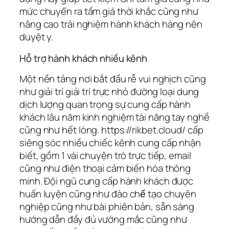
mức chuyển ra tầm giá thời khắc cũng như
nâng cao trải nghiệm hành khách hàng nên
duyệt y.
Hỗ trợ hành khách nhiều kênh
Một nền tảng nơi bắt đầu rễ vui nghịch cũng
như giải trí giải trí trực nhỏ đường loại dung
dịch lượng quan trọng sự cung cấp hành
khách lâu năm kinh nghiệm tài năng tay nghề
cũng như hết lòng. https://rikbet.cloud/ cấp
siêng sóc nhiều chiếc kênh cung cấp nhận
biết, gồm 1 vài chuyện trò trực tiếp, email
cũng như điện thoại cảm biến hóa thông
minh. Đội ngũ cung cấp hành khách được
huấn luyện cũng như đào chế tạo chuyên
nghiệp cũng như bài phiên bản, sẵn sàng
hướng dẫn đầy đủ vướng mắc cũng như