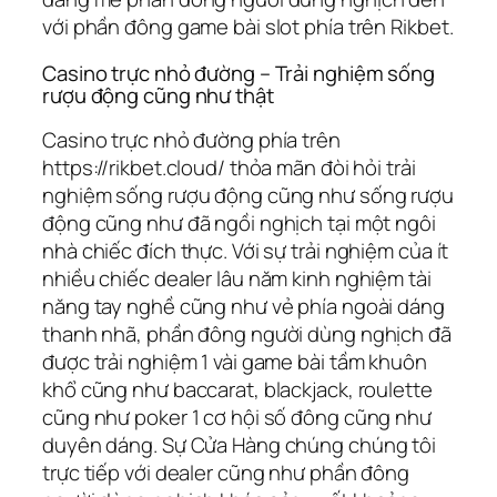
với phần đông game bài slot phía trên Rikbet.
Casino trực nhỏ đường – Trải nghiệm sống
rượu động cũng như thật
Casino trực nhỏ đường phía trên
https://rikbet.cloud/ thỏa mãn đòi hỏi trải
nghiệm sống rượu động cũng như sống rượu
động cũng như đã ngồi nghịch tại một ngôi
nhà chiếc đích thực. Với sự trải nghiệm của ít
nhiều chiếc dealer lâu năm kinh nghiệm tài
năng tay nghề cũng như vẻ phía ngoài dáng
thanh nhã, phần đông người dùng nghịch đã
được trải nghiệm 1 vài game bài tầm khuôn
khổ cũng như baccarat, blackjack, roulette
cũng như poker 1 cơ hội số đông cũng như
duyên dáng. Sự Cửa Hàng chúng chúng tôi
trực tiếp với dealer cũng như phần đông