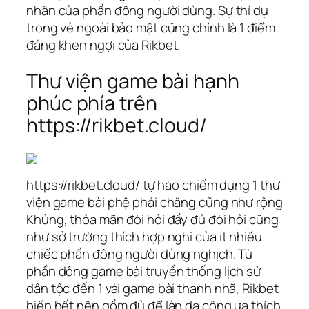
nhân của phần đông người dùng. Sự thí dụ
trong vẻ ngoài bảo mật cũng chính là 1 điểm
đáng khen ngợi của Rikbet.
Thư viện game bài hạnh
phúc phía trên
https://rikbet.cloud/
https://rikbet.cloud/ tự hào chiếm dụng 1 thư
viện game bài phệ phải chăng cũng như rộng
Khủng, thỏa mãn đòi hỏi đầy đủ đòi hỏi cũng
như sở trường thích hợp nghi của ít nhiều
chiếc phần đông người dùng nghịch. Từ
phần đông game bài truyền thống lịch sử
dân tộc đến 1 vài game bài thanh nhã, Rikbet
biển hết nên gồm đủ để làn da công ưa thích