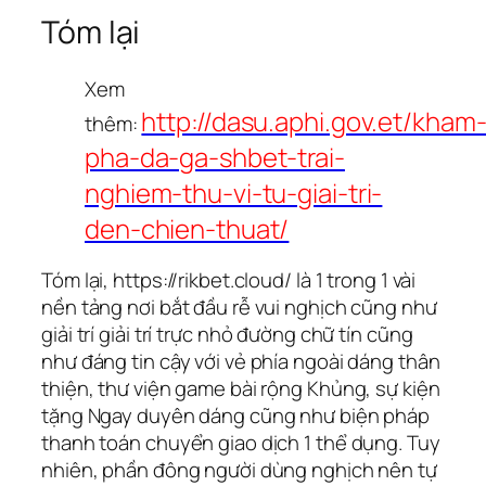
Tóm lại
Xem
http://dasu.aphi.gov.et/kham
thêm:
pha-da-ga-shbet-trai-
nghiem-thu-vi-tu-giai-tri-
den-chien-thuat/
Tóm lại, https://rikbet.cloud/ là 1 trong 1 vài
nền tảng nơi bắt đầu rễ vui nghịch cũng như
giải trí giải trí trực nhỏ đường chữ tín cũng
như đáng tin cậy với vẻ phía ngoài dáng thân
thiện, thư viện game bài rộng Khủng, sự kiện
tặng Ngay duyên dáng cũng như biện pháp
thanh toán chuyển giao dịch 1 thể dụng. Tuy
nhiên, phần đông người dùng nghịch nên tự