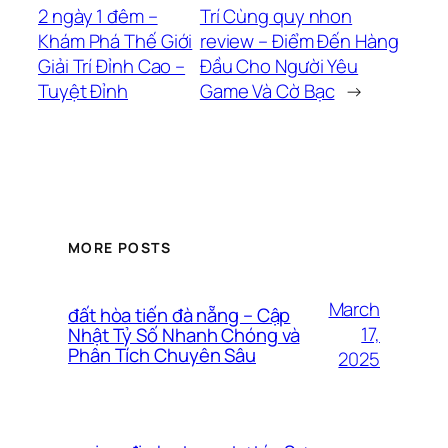
2 ngày 1 đêm –
Trí Cùng quy nhon
Khám Phá Thế Giới
review – Điểm Đến Hàng
Giải Trí Đỉnh Cao –
Đầu Cho Người Yêu
Tuyệt Đỉnh
Game Và Cờ Bạc
→
MORE POSTS
March
đất hòa tiến đà nẵng – Cập
17,
Nhật Tỷ Số Nhanh Chóng và
Phân Tích Chuyên Sâu
2025