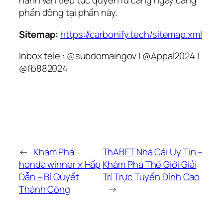
hành vẫn tiếp tục quyến rũ càng ngày càng
phần đông tại phần này.
Sitemap:
https://carbonify.tech/sitemap.xml
Inbox tele : @subdomaingov | @Appal2024 |
@fb882024
←
Khám Phá
ThABET Nhà Cái Uy Tín –
honda winner x Hấp
Khám Phá Thế Giới Giải
Dẫn – Bí Quyết
Trí Trực Tuyến Đỉnh Cao
Thành Công
→