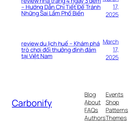
review nha trang 4 ngày 3 đêm
17,
– Hướng Dẫn Chi Tiết Để Tránh
Những Sai Lầm Phổ Biến
2025
March
review du lịch huế – Khám phá
17,
trò chơi đổi thưởng đình đám
tại Việt Nam
2025
Blog
Events
Carbonify
About
Shop
FAQs
Patterns
Authors
Themes