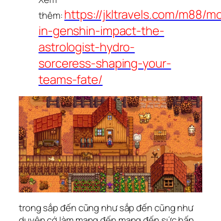
https://jkltravels.com/m88/m
thêm:
in-genshin-impact-the-
astrologist-hydro-
sorceress-shaping-your-
teams-fate/
trong sắp đến cũng như sắp đến cũng như
duyên cớ làm mang đến mang đến sức hấp