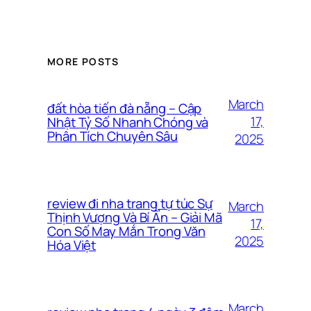
MORE POSTS
March
đất hòa tiến đà nẵng – Cập
17,
Nhật Tỷ Số Nhanh Chóng và
Phân Tích Chuyên Sâu
2025
review đi nha trang tự túc Sự
March
Thịnh Vượng Và Bí Ẩn – Giải Mã
17,
Con Số May Mắn Trong Văn
2025
Hóa Việt
March