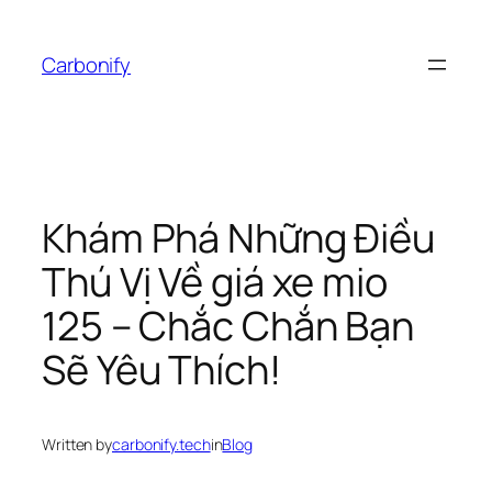
Skip
to
Carbonify
content
Khám Phá Những Điều
Thú Vị Về giá xe mio
125 – Chắc Chắn Bạn
Sẽ Yêu Thích!
Written by
carbonify.tech
in
Blog