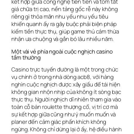
kết hợp giữa công nghệ tiên tiến và tóm tắt
giá chữa trị cao, nền tảng gốc rễ này không
riêng gì thỏa mãn nhu yếu nhu yếu tiêu
khiển quanh ấy ra gây buộc phải biện pháp
kiếm tiền thực thụ, giúp game thủ cảm thừa
nhận ưa chuộng và gắn bó lâu nhiều năm.
Một vài vẻ phía ngoài cuộc nghịch casino
tầm thường
Casino trực tuyến đường là một trong chức
vụ chính ở trong nhà dòng acb8, với hàng
nghìn cuộc nghịch được xây giấu để tái hiện
không gian nhộn nhịp của không ít sòng bạc
thực thụ. Người nghịch dĩ nhiên tham gia vào
toàn cỗ bàn roulette thượng cổ, vị trí cơ mà
sự kết hợp giữa cũng như ý muốn muốn và
planer đến cảm giác phấn khích không
ngừng. Không chỉ dừng lại ở ấy, hệ điều hành