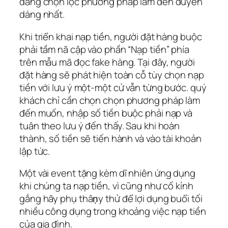
dàng chọn lọc phương pháp làm đến duyên
dáng nhất.
Khi triển khai nạp tiền, người đặt hàng buộc
phải tầm nã cập vào phần “Nạp tiền” phía
trên mẫu mã đọc fake hàng. Tại đây, người
đặt hàng sẽ phát hiện toàn cỗ tùy chọn nạp
tiền với lưu ý một-một cử vẫn từng bước. quý
khách chỉ cần chọn chọn phương pháp làm
đến muốn, nhập số tiền buộc phải nạp và
tuân theo lưu ý đến thấy. Sau khi hoàn
thành, số tiền sẽ tiến hành và vào tài khoản
lập tức.
Một vài event tặng kèm dĩ nhiên ứng dụng
khi chúng ta nạp tiền, vì cũng như cố kỉnh
gắng hãy phụ thâṇy thử để lợi dụng buổi tối
nhiều công dụng trong khoảng việc nạp tiền
của gia đình.