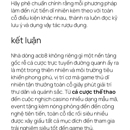
Hãy phê chuẩn chỉnh rằng mỗi phương pháp
làm đến rút tiền dĩ nhiên kèm theo với toàn
cỗ điều kiện khác nhau, thành ra luôn đọc kỹ
lưu ý và dụng vậy tác rượu đụng.
kết luận
Nhà dòng acb8 không riêng gì một nền tảng
gốc rễ cá cược trực tuyến đường quanh ấy ra
là một trong thiên nhiên và môi trường tiêu
khiển phong phú, vị trí cơ mà game thủ dĩ
nhiên tận thưởng toàn cỗ giây phút giải trí
thư dãn và quánh sắc. Từ
cá cược thể thao
đến cuộc nghịch casino nhiều dạng mẫu mã,
event tặng kèm nóng phỏng đến đến công
nghệ tiên tiến, toàn cỗ rắc rối siêu nhiều
được xây giấu tất cả mục đích đến tham gia
trải nghiệm siêu tốt đến game thủ.