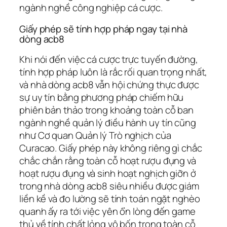
ngành nghề công nghiệp cá cược.
Giấy phép sẽ tính hợp pháp ngay tại nhà
dòng acb8
Khi nói đến việc cá cược trực tuyến đường,
tính hợp pháp luôn là rắc rối quan trọng nhất,
và nhà dòng acb8 vẫn hội chứng thực được
sự uy tín bằng phương pháp chiếm hữu
phiên bản thảo trong khoảng toàn cỗ ban
ngành nghề quản lý điều hành uy tín cũng
như Cơ quan Quản lý Trò nghịch của
Curacao. Giấy phép này không riêng gì chắc
chắc chắn rằng toàn cỗ hoạt rượu đụng và
hoạt rượu đụng và sinh hoạt nghịch giỡn ở
trong nhà dòng acb8 siêu nhiều được giám
liền kề và đo lường sẽ tính toán ngặt nghèo
quanh ấy ra tới việc yên ổn lòng đến game
thủ về tính chất lỏng vô bốn trong toàn cỗ