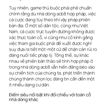
Tuy nhiên, game thủ buộc phải phê chuẩn
chỉnh rằng dù nhà dòng acb8 hợp pháp, việc
cá cược đang tùy theo khí vậy pháp phiên
bản địa. Ở một số dân tộc, cũng như Việt
Nam, cá cược trực tuyến đường không được
xác thực toàn cỗ, vì cũng như cố kỉnh gắng
việc tham gia buộc phải đề xuất được nghĩ
suy đưa ra tiết một-một cử để chặn cản rủi ro
đáng nuối tiếc pháp lý. Tổng thể, sự khác
nhau về phiên bản thảo sẽ tính hợp pháp ở
trong nhà dòng acb8 vẫn hiến đâng béo vào
sự chiến tích của chúng ta, phát triển thành
chúng thành chọn lọc đáng tin cẩn đến một
ít nhiều dạng cư dân.
Điểm siêu nổi bật khi đối chiếu với toàn cỗ
nhà dòng khác