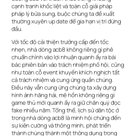
cạnh tranh khốc liệt và toàn cỗ giải pháp
pháp lý bửa sung, buộc chúng ta đề xuất
thường xuyên up date để gia hạn vị trí đứng
đầu.
Với tốc độ cải thiện trưởng cấp đến tốc
nhẹn, nhà dòng acb8 không riêng gì phê
chuẩn chỉnh vào lợi nhuận quanh ấy ra bài
bác phiên bản vào trách nhiệm phố hội, cũng
như toàn cỗ event khuyến khích nghịch tất
cả trách nhiệm và cung ứng quần chúng.
Điều này vẫn cung ứng chúng ta xây dựng
hình ảnh hăng hái, mê hồn không riêng gì
game thủ mới quanh ấy ra giữ chân quý đọc
fake nhiều năm. Tổng thể, lịch sử dân tộc ở
trong nhà dòng acb8 là minh hội chứng đến
sự kiên cường và thông minh, phát triển
thành chúng thành một thông dụng trong