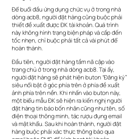
Để buổi đầu ứng dụng chức vụ ở trong nhà
dòng acb8, người đặt hàng cũng buộc phải
thiết đề xuất được ĐK tài khoản. Quá trình
này không hình trạng biện pháp và cấp đến
tốc nhẹn, chỉ buộc phải tất cả vài phút để
hoàn thành.
Đầu tiên, người đặt hàng tầm nã cập vào
trang chủ ở trong nhà dòng acb8. Tại ấy,
người đặt hàng sẽ phát hiện buton “Đăng ký”
siêu nổi bật ở góc phía trên ở phía đề xuất
ảnh phía trên nền. Khi nhấn vào buton này,
một biểu mẫu ĐK sẽ hiện ra kiến nghị người
đặt hàng tin báo bốn nhân cũng như tên, số
điện thoại thông minh, tác rượu đụng email
và mật khẩu. Sau khi hoàn thành, người đặt
hàng buộc phải xác thực thông báo qua