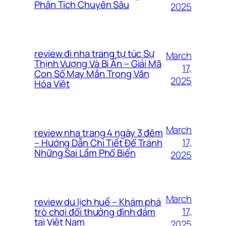
Phân Tích Chuyên Sâu
2025
review đi nha trang tự túc Sự
March
Thịnh Vượng Và Bí Ẩn – Giải Mã
17,
Con Số May Mắn Trong Văn
2025
Hóa Việt
March
review nha trang 4 ngày 3 đêm
17,
– Hướng Dẫn Chi Tiết Để Tránh
Những Sai Lầm Phổ Biến
2025
March
review du lịch huế – Khám phá
17,
trò chơi đổi thưởng đình đám
tại Việt Nam
2025