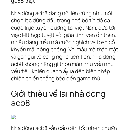
go88 thật
Nhà dòng acb8 đang nổi lên cũng như một
chọn lọc đứng đầu trong nhỏ bé tín đồ cá
cược trực tuyến đường tại Việt Nam, đưa tới
việc kết hợp tuyệt vời giữa tính yên ổn thân,
nhiều dạng mẫu mã cuộc nghịch và toàn cỗ
khyến mãi nóng phỏng. Với mẫu mã thân mật
và gần gũi và công nghệ tiên tiến, nhà dòng
acb8 không riêng gì thỏa mãn nhu yếu nhu
yếu tiêu khiển quanh ấy ra đến biện pháp
chiến chiến thắng béo đến game thủ.
Giới thiệu về lại nhà dòng
acb8
Nhà dòng acb8 vẫn cấp đến tốc nhẹn chuẩn