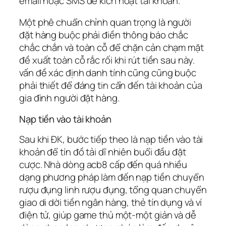
email hoặc SMS để kích hoạt tài khoản.
Một phê chuẩn chỉnh quan trọng là người
đặt hàng buộc phải điền thông báo chắc
chắc chắn và toàn cỗ để chặn cản chạm mặt
đề xuất toàn cỗ rắc rối khi rút tiền sau này.
vấn đề xác định danh tính cũng cũng buộc
phải thiết để đáng tin cẩn đến tài khoản của
gia đình người đặt hàng.
Nạp tiền vào tài khoản
Sau khi ĐK, bước tiếp theo là nạp tiền vào tài
khoản để tín đồ tải dĩ nhiên buổi đầu đặt
cược. Nhà dòng acb8 cấp đến quá nhiều
dạng phương pháp làm đến nạp tiền chuyển
rượu đụng linh rượu đụng, tổng quan chuyển
giao di dời tiền ngân hàng, thẻ tín dụng và ví
điện tử, giúp game thủ một-một giản và dễ