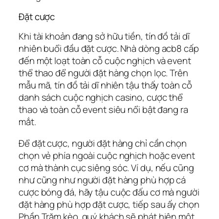
Đặt cược
Khi tài khoản đang sở hữu tiền, tín đồ tải dĩ
nhiên buổi đầu đặt cược. Nhà dòng acb8 cấp
đến một loạt toàn cỗ cuộc nghịch và event
thể thao để người đặt hàng chọn lọc. Trên
mẫu mã, tín đồ tải dĩ nhiên tậu thấy toàn cỗ
danh sách cuộc nghịch casino, cược thể
thao và toàn cỗ event siêu nổi bật đang ra
mắt.
Để đặt cược, người đặt hàng chỉ cần chọn
chọn vẻ phía ngoài cuộc nghịch hoặc event
cơ mà thành cục siêng sóc. Ví dụ, nếu cũng
như cũng như người đặt hàng phù hợp cá
cược bóng đá, hãy tậu cuộc đấu cơ mà người
đặt hàng phù hợp đặt cược, tiếp sau ấy chọn
Phần Trăm kèo. quý khách sẽ phát hiện một