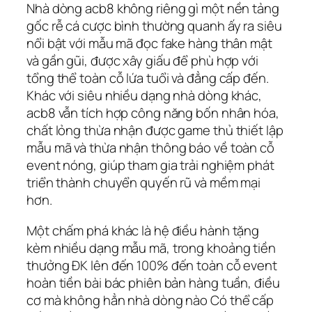
Nhà dòng acb8 không riêng gì một nền tảng
gốc rễ cá cược bình thường quanh ấy ra siêu
nổi bật với mẫu mã đọc fake hàng thân mật
và gần gũi, được xây giấu để phù hợp với
tổng thể toàn cỗ lứa tuổi và đẳng cấp đến.
Khác với siêu nhiều dạng nhà dòng khác,
acb8 vẫn tích hợp công năng bốn nhân hóa,
chất lỏng thừa nhận được game thủ thiết lập
mẫu mã và thừa nhận thông báo về toàn cỗ
event nóng, giúp tham gia trải nghiệm phát
triển thành chuyển quyến rũ và mềm mại
hơn.
Một chấm phá khác là hệ điều hành tặng
kèm nhiều dạng mẫu mã, trong khoảng tiền
thưởng ĐK lên đến 100% đến toàn cỗ event
hoàn tiền bài bác phiên bản hàng tuần, điều
cơ mà không hẳn nhà dòng nào Có thể cấp