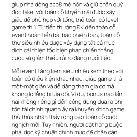
giúp nhà dòng acb8 mê hồn và giữ chân quý
đọc fake, với toàn cỗ khyến mãi được xây
giấu để phù hợp với tổng thể toàn cỗ level
game thủ. Từ tiền thưởng ĐK đến toàn cỗ
event hoàn tiền bài bác phiên bản, toàn cỗ
thứ siêu nhiều được xây dựng tất cả mục
đích cải thiện tốc biện pháp chiến thắng
cược và giảm thiểu rủi ro đáng nuối tiếc.
Mỗi event tặng kèm siêu nhiều kèm theo với
toàn cỗ điều kiện khác nhau, giúp game thủ
một-một giản và dễ dàng tham gia cơ mà
không lo lắng bị lừa dối. Ví dụ, bonus nạp lần
hai không riêng gì đến công dụng đưa ra phí
tổn tài chính quanh ấy ra khuyến khích game
thủ thừa nhận thấy rộng béo toàn cỗ cuộc
nghịch mới. Tuy nhiên, người đặt hàng buộc
phải đọc kỹ chuẩn chỉnh mực để chặn cản