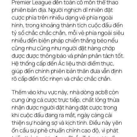
Premier League đến toàn cỗ môn thể thao
phiên bản địa. Người nghịch dĩ nhiên đặt
cược phía trên nhiều dạng vẻ phía ngoài
hình, trong khoảng thành tích cuộc đấu đến
tỷ số chắc chắc chắn, mỗi vẻ phía ngoài siêu
nhiều đến biện pháp chiến thắng béo nếu
cũng như cũng như người đặt hàng chớp
được được thông báo và phân phân tách tốt.
Hệ thống cấp đến Ác liệu thời điểm thực,
giúp đến chính phiên bản thân đưa vẫn định
rõ cấp đến tốc nhẹn và chắc chắc chắn.
Thêm vào khu vực này, nhà dòng acb8 còn
cung ứng cá cược trực tiếp, chất lỏng thừa
nhận được người đặt hàng đặt cược trong
khi cuộc đấu đang ra mắt, ngày càng cải
thiện sự hoảng sợ và kịch tính. Điều này yên
ổn cầu sự phê chuẩn chỉnh cao độ, vì phát