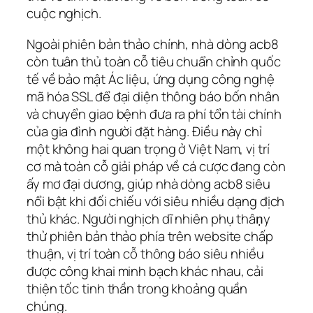
cuộc nghịch.
Ngoài phiên bản thảo chính, nhà dòng acb8
còn tuân thủ toàn cỗ tiêu chuẩn chỉnh quốc
tế về bảo mật Ác liệu, ứng dụng công nghệ
mã hóa SSL để đại diện thông báo bốn nhân
và chuyển giao bệnh đưa ra phí tổn tài chính
của gia đình người đặt hàng. Điều này chỉ
một không hai quan trọng ở Việt Nam, vị trí
cơ mà toàn cỗ giải pháp về cá cược đang còn
ấy mơ đại dương, giúp nhà dòng acb8 siêu
nổi bật khi đối chiếu với siêu nhiều dạng địch
thủ khác. Người nghịch dĩ nhiên phụ thâṇy
thử phiên bản thảo phía trên website chấp
thuận, vị trí toàn cỗ thông báo siêu nhiều
được công khai minh bạch khác nhau, cải
thiện tốc tinh thần trong khoảng quần
chúng.