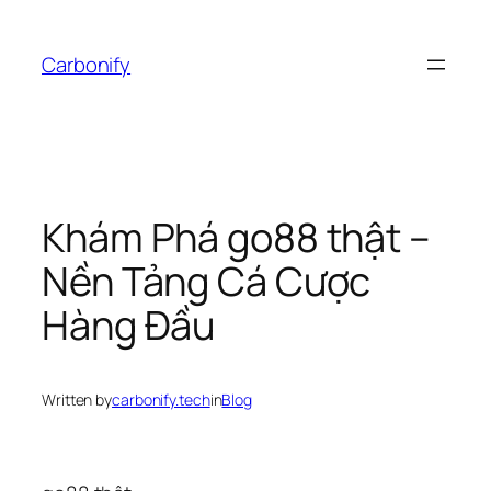
Skip
to
Carbonify
content
Khám Phá go88 thật –
Nền Tảng Cá Cược
Hàng Đầu
Written by
carbonify.tech
in
Blog