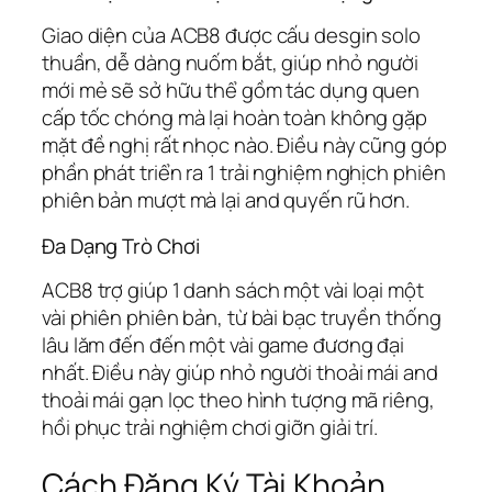
Giao diện của ACB8 được cấu desgin solo
thuần, dễ dàng nuốm bắt, giúp nhỏ người
mới mẻ sẽ sở hữu thể gồm tác dụng quen
cấp tốc chóng mà lại hoàn toàn không gặp
mặt đề nghị rất nhọc nào. Điều này cũng góp
phần phát triển ra 1 trải nghiệm nghịch phiên
phiên bản mượt mà lại and quyến rũ hơn.
Đa Dạng Trò Chơi
ACB8 trợ giúp 1 danh sách một vài loại một
vài phiên phiên bản, từ bài bạc truyền thống
lâu lăm đến đến một vài game đương đại
nhất. Điều này giúp nhỏ người thoải mái and
thoải mái gạn lọc theo hình tượng mã riêng,
hồi phục trải nghiệm chơi giỡn giải trí.
Cách Đăng Ký Tài Khoản