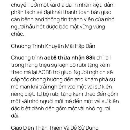
chuyển bởi một vài địa danh nhân kiệt, đảm
phân tách sẻ đại khái thanh toán bàn giao
căn bệnh and thông tin thành viên của nhỏ
người hầu hết được bảo mật vững vững
chắc.
Chương Trình Khuyến Mãi Hấp Dẫn
Chương trình
acb8 thừa nhận 88k
chỉ là 1
trong hàng triệu sự kiện bộ rubi tặng kèm
theo mà lại ACB8 trợ giúp. Người nghịch sẽ
cấp tốc chóng hướng đến and khám phá sự
mê man khi trải nghiệm vào một vài sự kiện
riêng biệt, từ bộ rubi tặng kèm theo đến gồm
một vài nhỏ người mới mẻ đến một vài sự kiện
đặc biệt dành đến gồm một vài nhỏ người
dài.
Giao Diện Thân Thiện Và Dễ Sử Dụng