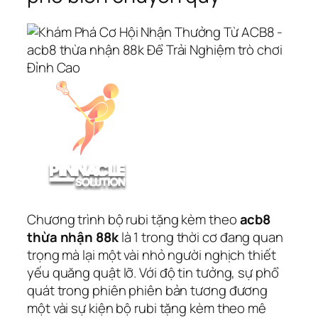
Chương trình bộ rubi tặng kèm theo
acb8
thừa nhận 88k
là 1 trong thời cơ đang quan
trọng mà lại một vài nhỏ người nghịch thiết
yếu quăng quật lỡ. Với độ tin tưởng, sự phổ
quát trong phiên phiên bản tương đương
một vài sự kiện bộ rubi tặng kèm theo mê