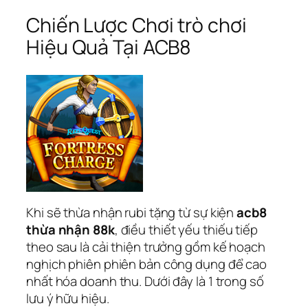
Chiến Lược Chơi trò chơi
Hiệu Quả Tại ACB8
Khi sẽ thừa nhận rubi tặng từ sự kiện
acb8
thừa nhận 88k
, điều thiết yếu thiếu tiếp
theo sau là cải thiện trưởng gồm kế hoạch
nghịch phiên phiên bản công dụng để cao
nhất hóa doanh thu. Dưới đây là 1 trong số
lưu ý hữu hiệu.